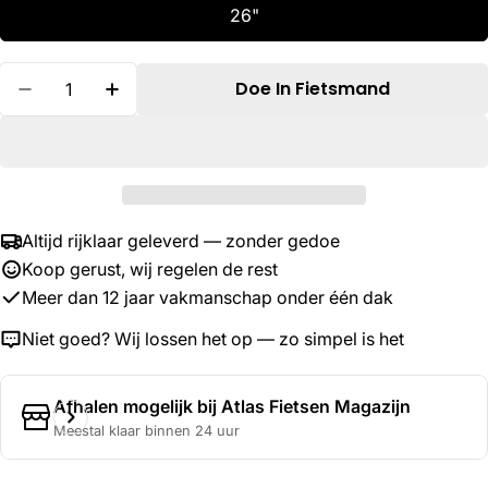
26"
Hoeveelheid
Doe In Fietsmand
Verminder Hoeveelheid Voor Schwalbe Bib 26
Verhoog De Hoeveelheid Voor Schwal
Altijd rijklaar geleverd — zonder gedoe
Koop gerust, wij regelen de rest
Meer dan 12 jaar vakmanschap onder één dak
Niet goed? Wij lossen het op — zo simpel is het
Afhalen mogelijk bij
Atlas Fietsen Magazijn
Meestal klaar binnen 24 uur