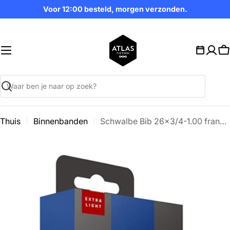
Ga
Voor 12:00 besteld, morgen verzonden.
naar
inhoud
W
Zoekopdracht
Thuis
Binnenbanden
Schwalbe Bib 26x3/4-1.00 frans 40mm 20/25-559/571
Ga
naar
productinformatie