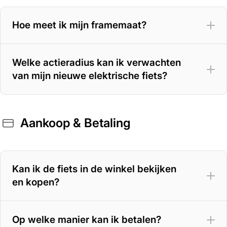
Hoe meet ik mijn framemaat?
Welke actieradius kan ik verwachten
van mijn nieuwe elektrische fiets?
Aankoop & Betaling
400 Wh accu
– 70 tot 100 km
500 Wh accu
– 100 tot 125 km
Kan ik de fiets in de winkel bekijken
en kopen?
625 Wh accu
– 125 tot 150 km
800 Wh accu
– tot circa 180 km
Op welke manier kan ik betalen?