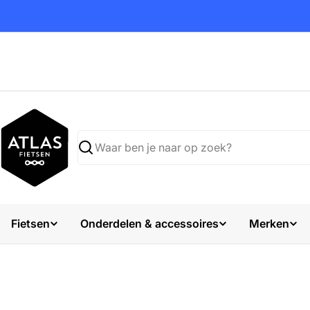
Ga
naar
inhoud
Zoekopdracht
Fietsen
Onderdelen & accessoires
Merken