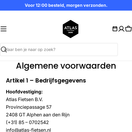
Ga
Voor 12:00 besteld, morgen verzonden.
naar
inhoud
W
Zoekopdracht
Algemene voorwaarden
Artikel 1 – Bedrijfsgegevens
Hoofdvestiging:
Atlas Fietsen B.V.
Provinciepassage 57
2408 GT Alphen aan den Rijn
(+31) 85 – 0702542
info@atlas-fietsen.nl