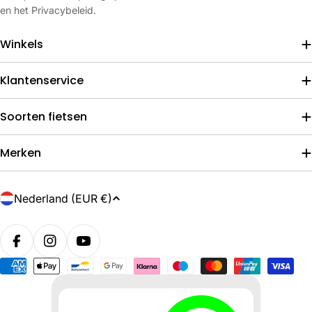
en het Privacybeleid.
Winkels
Klantenservice
Soorten fietsen
Merken
L
Nederland (EUR €)
a
n
d
/
Betaalmethoden
r
e