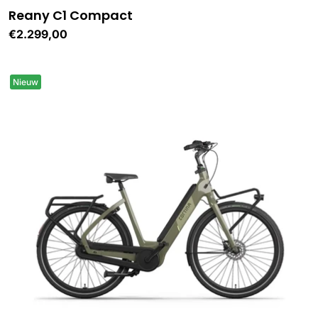
Reany C1 Compact
Normale
€2.299,00
prijs
Nieuw