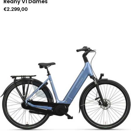
Reany V1 Dames
Normale
€2.299,00
prijs