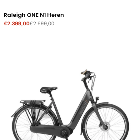
Raleigh ONE N1 Heren
€2.399,00
€2.699,00
Verkoopprijs
Normale
prijs