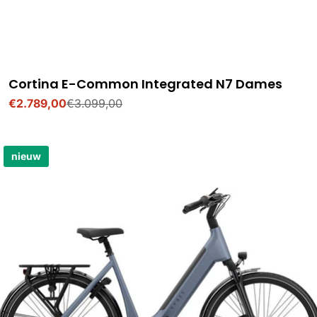
Cortina E-Common Integrated N7 Dames
€2.789,00
€3.099,00
Verkoopprijs
Normale
prijs
nieuw