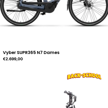
Vyber SUPR365 N7 Dames
Normale
€2.699,00
prijs