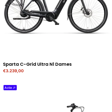
Sparta C-Grid Ultra N1 Dames
€3.239,00
Verkoopprijs
Actie 🎉