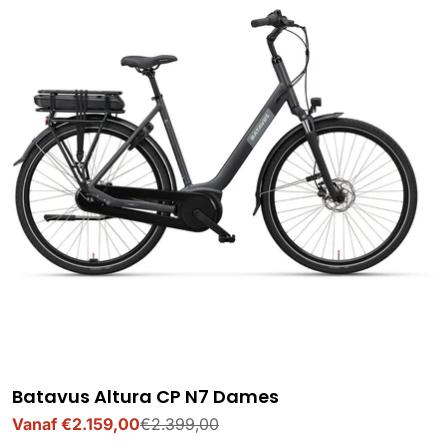
Batavus Altura CP N7 Dames
Vanaf €2.159,00
€2.399,00
Verkoopprijs
Normale