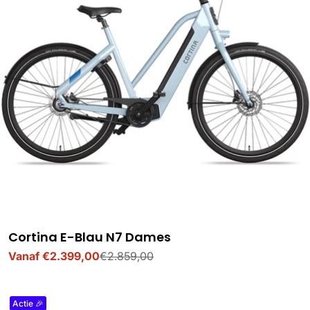
Cortina E-Blau N7 Dames
Vanaf €2.399,00
€2.859,00
Verkoopprijs
Normale
prijs
Actie 🎉