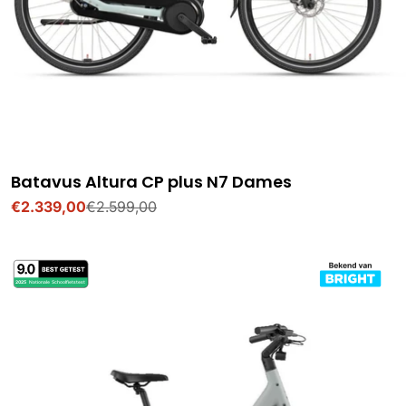
Batavus Altura CP plus N7 Dames
€2.339,00
€2.599,00
Verkoopprijs
Normale
prijs