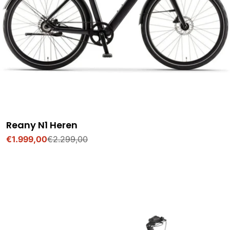
Reany N1 Heren
€1.999,00
€2.299,00
Verkoopprijs
Normale
prijs