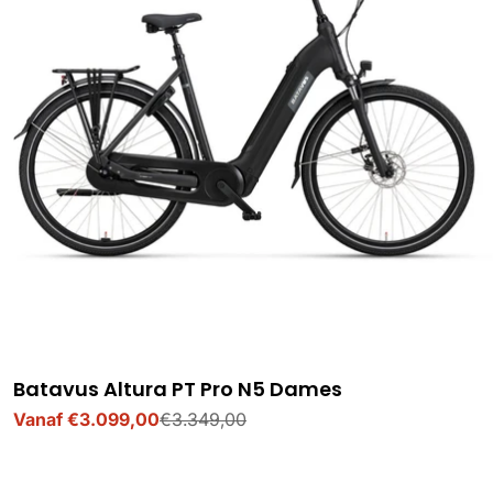
Batavus Altura PT Pro N5 Dames
Vanaf €3.099,00
€3.349,00
Verkoopprijs
Normale
prijs