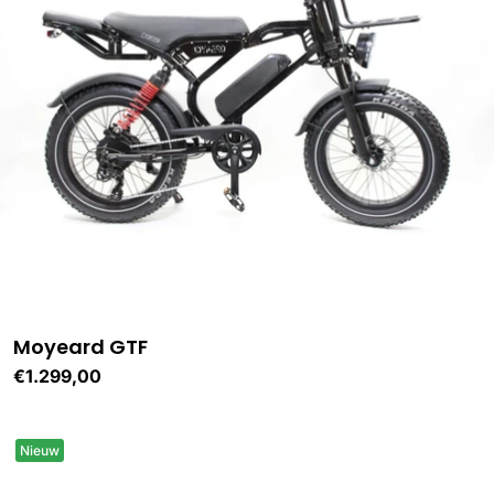
Moyeard GTF
Normale
€1.299,00
prijs
Nieuw