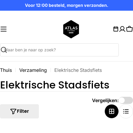
Ga
Voor 12:00 besteld, morgen verzonden.
naar
inhoud
W
Zoekopdracht
Thuis
Verzameling
Elektrische Stadsfiets
V
Elektrische Stadsfiets
e
Vergelijken:
r
Filter
z