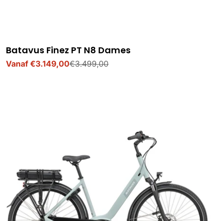
Batavus Finez PT N8 Dames
Vanaf €3.149,00
€3.499,00
Verkoopprijs
Normale
prijs