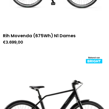
Rih Movenda (675Wh) N1 Dames
Normale
€3.699,00
prijs