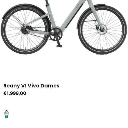
Reany V1 Vivo Dames
Normale
€1.999,00
prijs