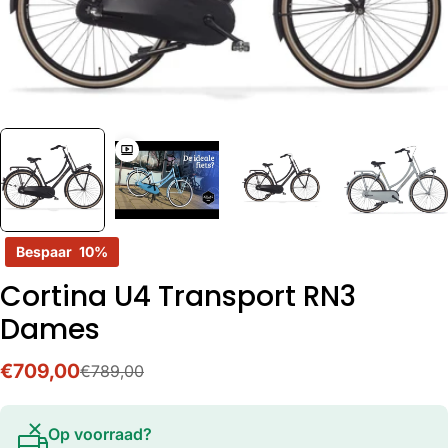
Bespaar
10%
Cortina U4 Transport RN3
Dames
€709,00
€789,00
Verkoopprijs
Normale
prijs
Op voorraad?