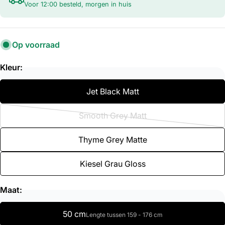
Voor 12:00 besteld, morgen in huis
Op voorraad
Kleur:
Jet Black Matt
Smooth Grey Matt
Variant
uitverkocht
Thyme Grey Matte
of
niet
Kiesel Grau Gloss
beschikbaar
Maat:
50 cm
Lengte tussen 159 - 176 cm