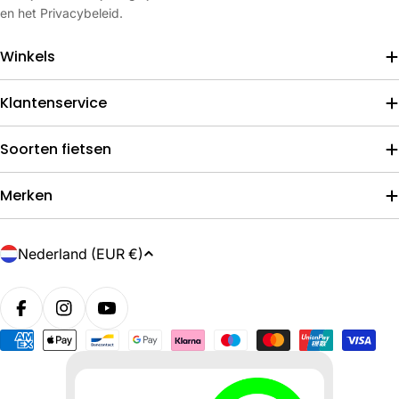
en het Privacybeleid.
Winkels
Klantenservice
Soorten fietsen
Merken
L
Nederland (EUR €)
a
n
d
/
Betaalmethoden
r
e