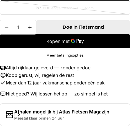
57 cm
Lengte tussen 174 - 192 cm
Variant
uitverkocht
Hoeveelheid
of
Doe In Fietsmand
Verminder Hoeveelheid Voor Cortina U4 Tran
Verhoog De Hoeveelheid Voor Cortin
niet
beschikbaar
Meer betalingsopties
Altijd rijklaar geleverd — zonder gedoe
Koop gerust, wij regelen de rest
Meer dan 12 jaar vakmanschap onder één dak
Niet goed? Wij lossen het op — zo simpel is het
Afhalen mogelijk bij
Atlas Fietsen Magazijn
Meestal klaar binnen 24 uur