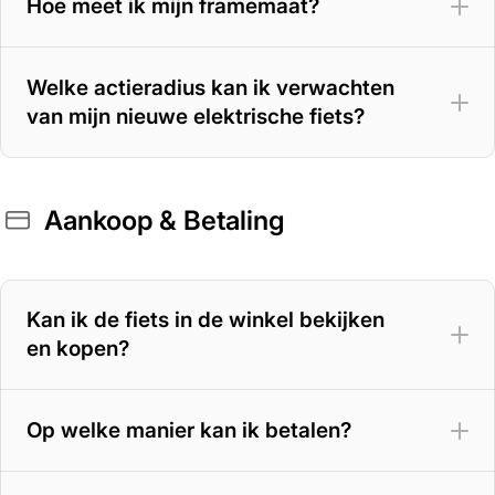
Hoe meet ik mijn framemaat?
Welke actieradius kan ik verwachten
van mijn nieuwe elektrische fiets?
Aankoop & Betaling
400 Wh accu
– 70 tot 100 km
500 Wh accu
– 100 tot 125 km
Kan ik de fiets in de winkel bekijken
en kopen?
625 Wh accu
– 125 tot 150 km
800 Wh accu
– tot circa 180 km
Op welke manier kan ik betalen?