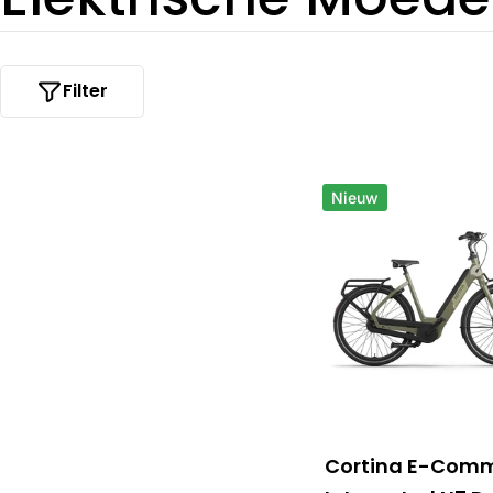
e
Filter
r
z
Nieuw
a
m
e
l
Cortina E-Com