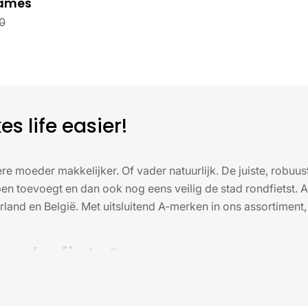
Dames
0
s life easier!
e moeder makkelijker. Of vader natuurlijk. De juiste, robuust
toevoegt en dan ook nog eens veilig de stad rondfietst. A
land en België. Met uitsluitend A-merken in ons assortiment,
oederfiets?
 met een elektrische motor en extra ruimte voor kinderzitjes 
bel willen vervoeren. Deze mama e-bikes hebben traponderst