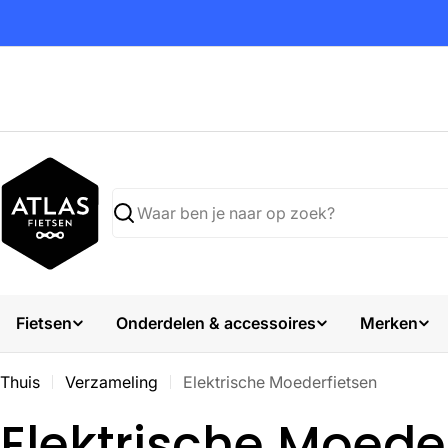
Ga
naar
inhoud
Zoekopdracht
Fietsen
Onderdelen & accessoires
Merken
Thuis
Verzameling
Elektrische Moederfietsen
V
Elektrische Moede