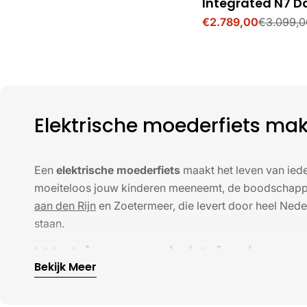
Integrated N7 
i
€2.789,00
€3.099,0
Verkoopprijs
Normale
prijs
n
g
Elektrische moederfiets make
:
Een
elektrische moederfiets
maakt het leven van ieder
moeiteloos jouw kinderen meeneemt, de boodschappen 
aan den Rijn
en Zoetermeer, die levert door heel Neder
staan.
Wat is een elektrische m
Bekijk Meer
Een elektrische moederfiets is een robuuste tweewieler
drukke moeders, die hun kinderen veilig en comforta