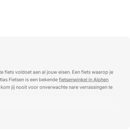
e fiets voldoet aan al jouw eisen. Een fiets waarop je
tlas Fietsen is een bekende
fietsenwinkel in Alphen
 kom jij nooit voor onverwachte nare verrassingen te
en bagage. Dit is natuurlijk echt fantastisch voor
euning, waardoor je eenvoudig rijdt naar school, de