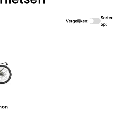
Sorte
Vergelijken:
op:
mon