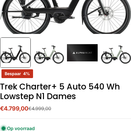
Bespaar
4%
Trek Charter+ 5 Auto 540 Wh
Lowstep N1 Dames
€4.799,00
€4.999,00
Verkoopprijs
Normale
prijs
Op voorraad