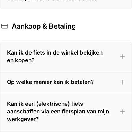
Aankoop & Betaling
400 Wh accu
– 70 tot 100 km
500 Wh accu
– 100 tot 125 km
Kan ik de fiets in de winkel bekijken
en kopen?
625 Wh accu
– 125 tot 150 km
800 Wh accu
– tot circa 180 km
Op welke manier kan ik betalen?
Kan ik een (elektrische) fiets
aanschaffen via een fietsplan van mijn
werkgever?