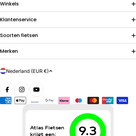
Winkels
Klantenservice
Soorten fietsen
Merken
L
Nederland (EUR €)
a
n
d
/
Betaalmethoden
r
e
g
i