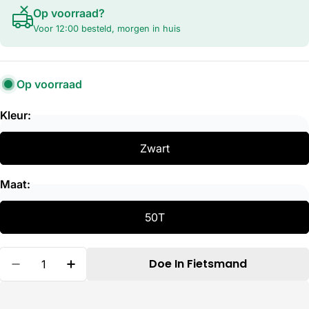
Op voorraad?
Voor 12:00 besteld, morgen in huis
Op voorraad
Kleur:
Zwart
Maat:
50T
Hoeveelheid
Doe In Fietsmand
Verminder Hoeveelheid Voor Stronglight KETT B
Verhoog De Hoeveelheid Voor Strongli