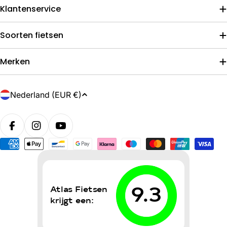
Klantenservice
Soorten fietsen
Merken
L
Nederland (EUR €)
a
n
d
/
Betaalmethoden
r
e
g
i
o