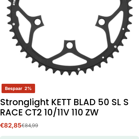
Open media 0 in modaal
Bespaar
2%
Stronglight KETT BLAD 50 SL S
RACE CT2 10/11V 110 ZW
€82,85
€84,99
Verkoopprijs
Normale
prijs