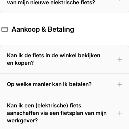
van mijn nieuwe elektrische fiets?
Aankoop & Betaling
400 Wh accu
– 70 tot 100 km
500 Wh accu
– 100 tot 125 km
Kan ik de fiets in de winkel bekijken
en kopen?
625 Wh accu
– 125 tot 150 km
800 Wh accu
– tot circa 180 km
Op welke manier kan ik betalen?
Kan ik een (elektrische) fiets
aanschaffen via een fietsplan van mijn
werkgever?