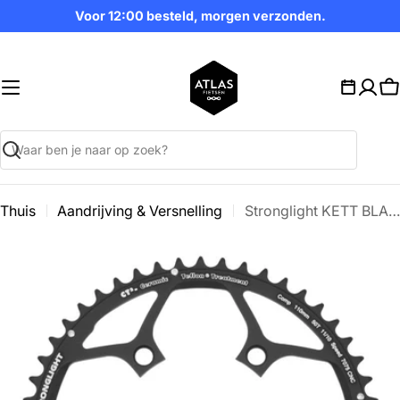
Ga
Voor 12:00 besteld, morgen verzonden.
naar
inhoud
W
Zoekopdracht
Thuis
Aandrijving & Versnelling
Stronglight KETT BLAD 50 SL S RACE CT2 10/11V 110 ZW
Ga
naar
productinformatie