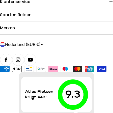
Klantenservice
Soorten fietsen
Merken
L
Nederland (EUR €)
a
n
d
/
Betaalmethoden
r
e
g
i
o