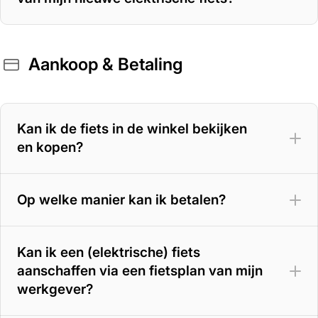
Aankoop & Betaling
400 Wh accu
– 70 tot 100 km
500 Wh accu
– 100 tot 125 km
Kan ik de fiets in de winkel bekijken
en kopen?
625 Wh accu
– 125 tot 150 km
800 Wh accu
– tot circa 180 km
Op welke manier kan ik betalen?
Kan ik een (elektrische) fiets
aanschaffen via een fietsplan van mijn
werkgever?