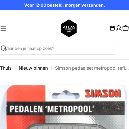
Ga
Voor 12:00 besteld, morgen verzonden.
naar
inhoud
W
Zoekopdracht
Thuis
Nieuw binnen
Simson pedaalset metropool reflectoren (2)
Ga
naar
productinformatie