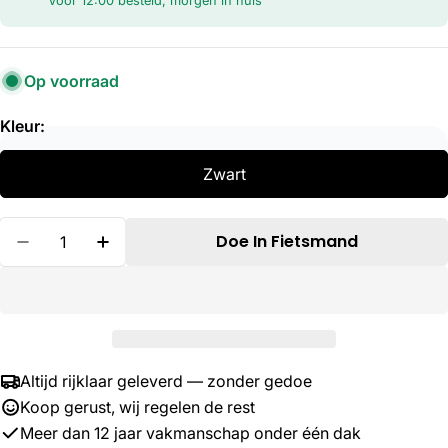
Voor 12:00 besteld, morgen in huis
Op voorraad
Kleur:
Zwart
Hoeveelheid
Doe In Fietsmand
Verminder Hoeveelheid Voor Simson Pedaalset
Verhoog De Hoeveelheid Voor Simson 
Altijd rijklaar geleverd — zonder gedoe
Koop gerust, wij regelen de rest
Meer dan 12 jaar vakmanschap onder één dak