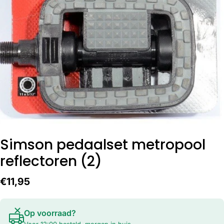
Open media 0 in modaal
Simson pedaalset metropool
reflectoren (2)
Normale
€11,95
prijs
Op voorraad?