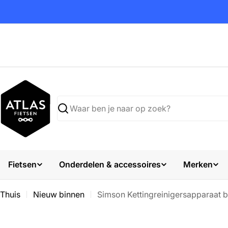
Ga
naar
inhoud
Zoekopdracht
Fietsen
Onderdelen & accessoires
Merken
Thuis
Nieuw binnen
Simson Kettingreinigersapparaat b
Ga