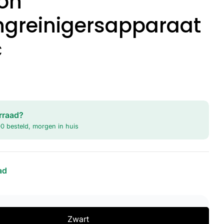
on
ingreinigersapparaat
c
e
rraad?
0 besteld, morgen in huis
ad
Zwart