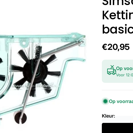
Sims
Kett
basi
Normal
€20,95
prijs
Op voo
Voor 12:0
Op voorra
Kleur: