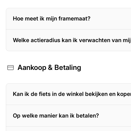
Hoe meet ik mijn framemaat?
Welke actieradius kan ik verwachten van mij
Aankoop & Betaling
400 Wh accu
– 70 tot 100 km
500 Wh accu
– 100 tot 125 km
625 Wh accu
– 125 tot 150 km
800 Wh accu
– tot circa 180 km
Kan ik de fiets in de winkel bekijken en kop
Op welke manier kan ik betalen?