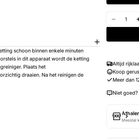
Hoeveelheid
Verminde
ketting schoon binnen enkele minuten
stels in dit apparaat wordt de ketting
Altijd rijk
reiniger. Plaats het
Koop gerust
orzichtig draaien. Na het reinigen de
Meer dan 1
Niet goed? 
Afhalen
Meestal 