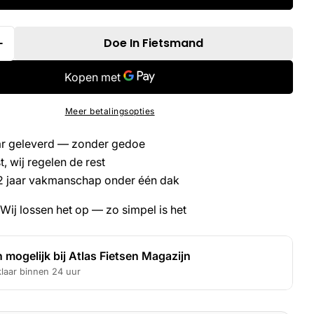
Doe In Fietsmand
r Hoeveelheid Voor Simson Kettingreinigersapp
Verhoog De Hoeveelheid Voor Simson Kettingrei
Meer betalingsopties
laar geleverd — zonder gedoe
, wij regelen de rest
2 jaar vakmanschap onder één dak
Wij lossen het op — zo simpel is het
 mogelijk bij
Atlas Fietsen Magazijn
klaar binnen 24 uur