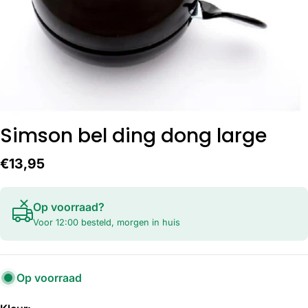
Open media 0 in modaal
Simson bel ding dong large
Normale
€13,95
prijs
Op voorraad?
Voor 12:00 besteld, morgen in huis
Op voorraad