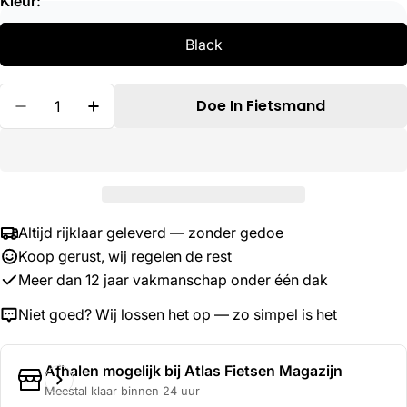
Kleur:
Black
Hoeveelheid
Doe In Fietsmand
Verminder Hoeveelheid Voor Simson Bel Ding 
Verhoog De Hoeveelheid Voor Simson
Altijd rijklaar geleverd — zonder gedoe
Koop gerust, wij regelen de rest
Meer dan 12 jaar vakmanschap onder één dak
Niet goed? Wij lossen het op — zo simpel is het
Afhalen mogelijk bij
Atlas Fietsen Magazijn
Meestal klaar binnen 24 uur