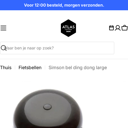
Ga
Voor 12:00 besteld, morgen verzonden.
naar
inhoud
W
Zoekopdracht
Thuis
Fietsbellen
Simson bel ding dong large
Ga
naar
productinformatie