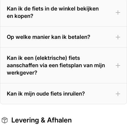
500 Wh accu
– 100 tot 125 km
Kan ik de fiets in de winkel bekijken
en kopen?
625 Wh accu
– 125 tot 150 km
800 Wh accu
– tot circa 180 km
Op welke manier kan ik betalen?
Kan ik een (elektrische) fiets
aanschaffen via een fietsplan van mijn
werkgever?
Kan ik mijn oude fiets inruilen?
Levering & Afhalen