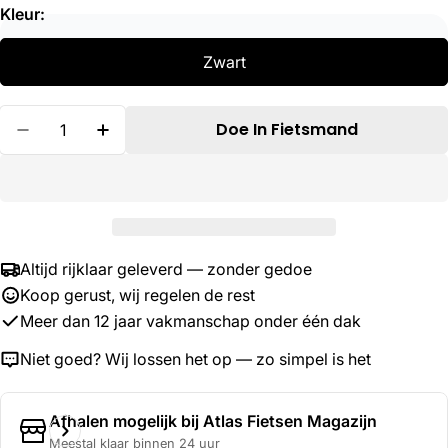
Kleur:
Zwart
Hoeveelheid
Doe In Fietsmand
Verminder Hoeveelheid Voor Selle Royal Zadel
Verhoog De Hoeveelheid Voor Selle Ro
Altijd rijklaar geleverd — zonder gedoe
Koop gerust, wij regelen de rest
Meer dan 12 jaar vakmanschap onder één dak
Niet goed? Wij lossen het op — zo simpel is het
Afhalen mogelijk bij
Atlas Fietsen Magazijn
Meestal klaar binnen 24 uur