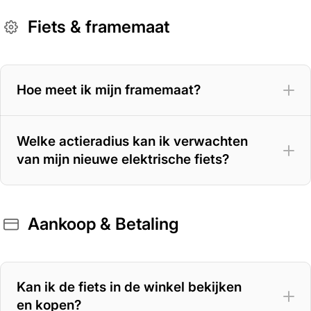
Fiets & framemaat
Hoe meet ik mijn framemaat?
Welke actieradius kan ik verwachten
van mijn nieuwe elektrische fiets?
Aankoop & Betaling
400 Wh accu
– 70 tot 100 km
500 Wh accu
– 100 tot 125 km
Kan ik de fiets in de winkel bekijken
en kopen?
625 Wh accu
– 125 tot 150 km