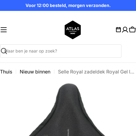
Ga
Voor 12:00 besteld, morgen verzonden.
naar
inhoud
W
Zoekopdracht
Thuis
Nieuw binnen
Selle Royal zadeldek Royal Gel large
Ga
naar
productinformatie
Open media 0 in modaal