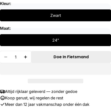
Kleur:
Zwart
Maat:
24"
Hoeveelheid
Doe In Fietsmand
Verminder Hoeveelheid Voor Schwalbe Btb Delta
Verhoog De Hoeveelheid Voor Schwalbe 
Altijd rijklaar geleverd — zonder gedoe
Koop gerust, wij regelen de rest
Meer dan 12 jaar vakmanschap onder één dak