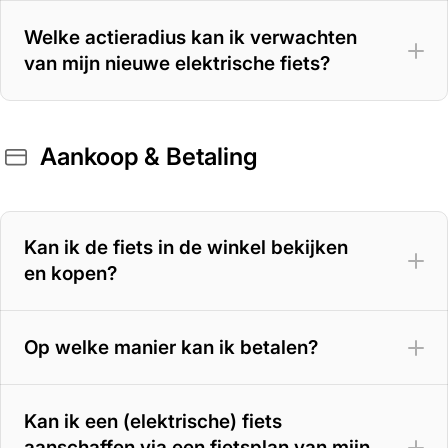
Welke actieradius kan ik verwachten
van mijn nieuwe elektrische fiets?
Aankoop & Betaling
400 Wh accu
– 70 tot 100 km
500 Wh accu
– 100 tot 125 km
Kan ik de fiets in de winkel bekijken
en kopen?
625 Wh accu
– 125 tot 150 km
800 Wh accu
– tot circa 180 km
Op welke manier kan ik betalen?
Kan ik een (elektrische) fiets
aanschaffen via een fietsplan van mijn