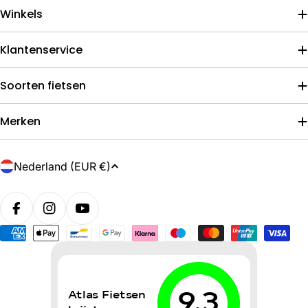
Winkels
Klantenservice
Soorten fietsen
Merken
L
Nederland (EUR €)
a
n
d
/
Betaalmethoden
r
e
g
i