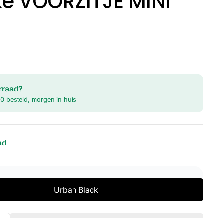
ke VOORZITJE MINI
e
rraad?
in modaal
0 besteld, morgen in huis
ad
Urban Black