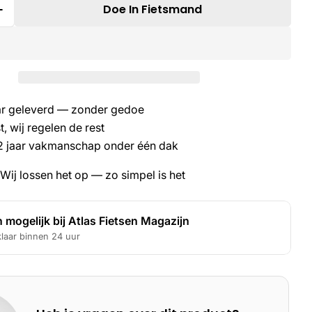
Doe In Fietsmand
r Hoeveelheid Voor Bobike VOORZITJE MINI One
Verhoog De Hoeveelheid Voor Bobike VOORZITJE 
laar geleverd — zonder gedoe
, wij regelen de rest
2 jaar vakmanschap onder één dak
Wij lossen het op — zo simpel is het
 mogelijk bij
Atlas Fietsen Magazijn
klaar binnen 24 uur