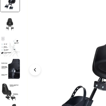
naar
productinformatie
Open media 0 in modaal