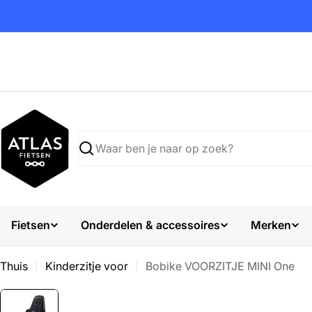
Ga
naar
inhoud
Zoekopdracht
Fietsen
Onderdelen & accessoires
Merken
Thuis
Kinderzitje voor
Bobike VOORZITJE MINI One
Ga