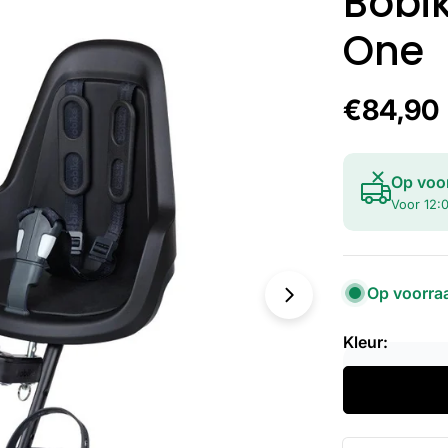
Bobi
One
Normal
€84,90
prijs
Op voo
Open media 1 
Voor 12:0
Op voorra
Kleur: