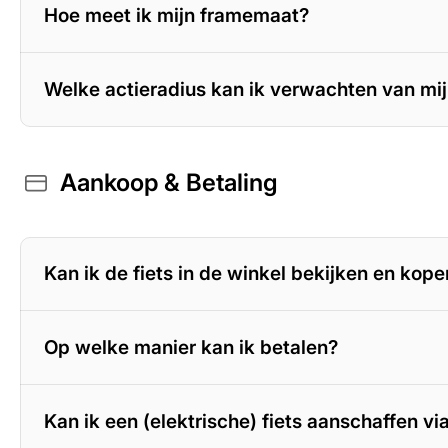
Hoe meet ik mijn framemaat?
Welke actieradius kan ik verwachten van mij
Aankoop & Betaling
400 Wh accu
– 70 tot 100 km
500 Wh accu
– 100 tot 125 km
625 Wh accu
– 125 tot 150 km
800 Wh accu
– tot circa 180 km
Kan ik de fiets in de winkel bekijken en kop
Op welke manier kan ik betalen?
Kan ik een (elektrische) fiets aanschaffen v