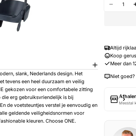
Hoeveelheid
Verminde
Altijd rijk
Koop gerust
Meer dan 1
odern, slank, Nederlands design. Het
Niet goed? 
t tevens een heel duurzaam en veilig
ONE gekozen voor een comfortabele zitting
Afhalen
ie erg gebruiksvriendelijk is bij
Meestal 
En de voetsteuntjes verstel je eenvoudig en
alle geldende veiligheidsnormen voor
e fashionable kleuren. Choose ONE.