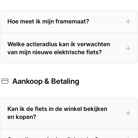
Hoe meet ik mijn framemaat?
Welke actieradius kan ik verwachten
van mijn nieuwe elektrische fiets?
Aankoop & Betaling
400 Wh accu
– 70 tot 100 km
500 Wh accu
– 100 tot 125 km
Kan ik de fiets in de winkel bekijken
en kopen?
625 Wh accu
– 125 tot 150 km
800 Wh accu
– tot circa 180 km