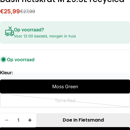
€25,99
€27,99
Verkoopprijs
Normale
prijs
Op voorraad?
Voor 12:00 besteld, morgen in huis
Op voorraad
Kleur:
Moss Green
Terra Red
Variant
uitverkocht
Hoeveelheid
of
Doe In Fietsmand
Verminder Hoeveelheid Voor Basil Fietskrat M 
Verhoog De Hoeveelheid Voor Basil Fi
niet