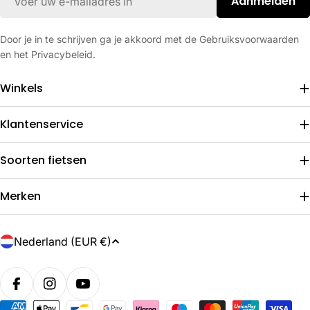
Aanmelden
mail
Door je in te schrijven ga je akkoord met de Gebruiksvoorwaarden
en het Privacybeleid.
Winkels
Klantenservice
Soorten fietsen
Merken
L
Nederland (EUR €)
a
n
d
Betaalmethoden