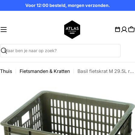
Ga
Voor 12:00 besteld, morgen verzonden.
naar
inhoud
W
Zoekopdracht
Thuis
Fietsmanden & Kratten
Basil fietskrat M 29.5L recycled
Ga
naar
productinformatie