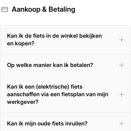
Aankoop & Betaling
400 Wh accu
– 70 tot 100 km
500 Wh accu
– 100 tot 125 km
Kan ik de fiets in de winkel bekijken
en kopen?
625 Wh accu
– 125 tot 150 km
800 Wh accu
– tot circa 180 km
Op welke manier kan ik betalen?
Kan ik een (elektrische) fiets
aanschaffen via een fietsplan van mijn
werkgever?
Kan ik mijn oude fiets inruilen?