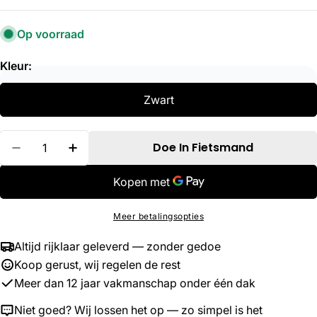
Op voorraad
Kleur:
Zwart
Hoeveelheid
Doe In Fietsmand
Verminder Hoeveelheid Voor Axa Kabelslot Re
Verhoog De Hoeveelheid Voor Axa Kab
Meer betalingsopties
Altijd rijklaar geleverd — zonder gedoe
Koop gerust, wij regelen de rest
Meer dan 12 jaar vakmanschap onder één dak
Niet goed? Wij lossen het op — zo simpel is het