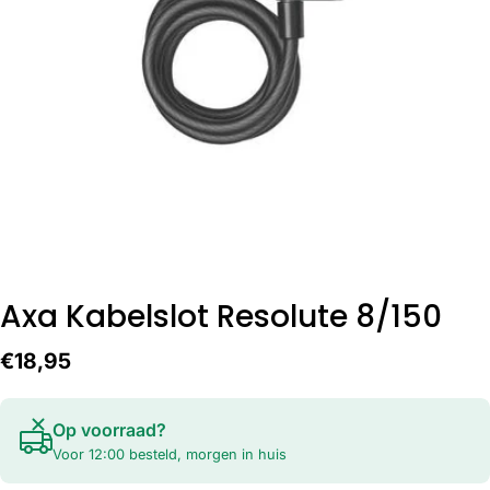
Open media 0 in modaal
Axa Kabelslot Resolute 8/150
Normale
€18,95
prijs
Op voorraad?
Voor 12:00 besteld, morgen in huis