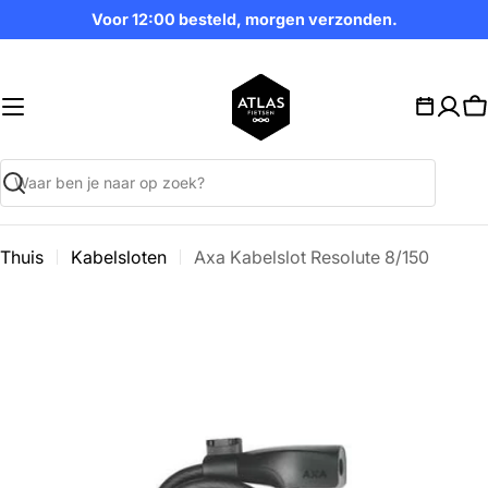
Ga
Voor 12:00 besteld, morgen verzonden.
naar
inhoud
W
Zoekopdracht
Thuis
Kabelsloten
Axa Kabelslot Resolute 8/150
Ga
naar
productinformatie