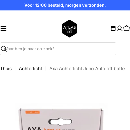
Ga
Voor 12:00 besteld, morgen verzonden.
naar
inhoud
W
Zoekopdracht
Thuis
Achterlicht
Axa Achterlicht Juno Auto off batterij 80mm
Ga
naar
productinformatie