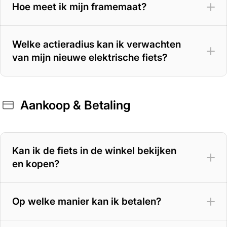
Hoe meet ik mijn framemaat?
Welke actieradius kan ik verwachten
van mijn nieuwe elektrische fiets?
Aankoop & Betaling
400 Wh accu
– 70 tot 100 km
500 Wh accu
– 100 tot 125 km
Kan ik de fiets in de winkel bekijken
en kopen?
625 Wh accu
– 125 tot 150 km
800 Wh accu
– tot circa 180 km
Op welke manier kan ik betalen?