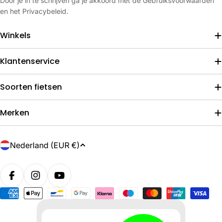
Door je in te schrijven ga je akkoord met de Gebruiksvoorwaarden
en het Privacybeleid.
Winkels
Klantenservice
Soorten fietsen
Merken
L
Nederland (EUR €)
a
n
d
/
Betaalmethoden
r
e