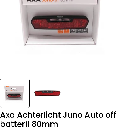
Open media 0 in modaal
Axa Achterlicht Juno Auto off
batterij 80mm