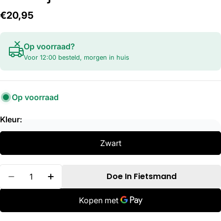
Normale
€20,95
prijs
Op voorraad?
Voor 12:00 besteld, morgen in huis
Op voorraad
Kleur:
Zwart
Hoeveelheid
Doe In Fietsmand
Verminder Hoeveelheid Voor Axa Achterlicht 
Verhoog De Hoeveelheid Voor Axa Ach