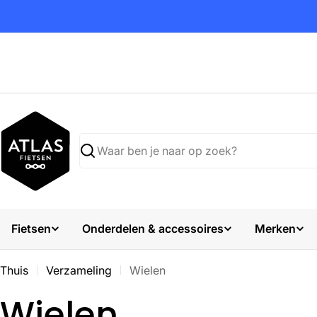
Ga
naar
inhoud
Zoekopdracht
Fietsen
Onderdelen & accessoires
Merken
Thuis
Verzameling
Wielen
V
Wielen