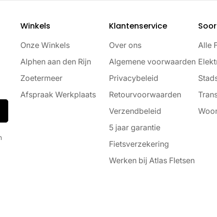
Winkels
Klantenservice
Soor
Onze Winkels
Over ons
Alle 
Alphen aan den Rijn
Algemene voorwaarden
Elekt
Zoetermeer
Privacybeleid
Stads
Afspraak Werkplaats
Retourvoorwaarden
Trans
Verzendbeleid
Woon
5 jaar garantie
n
Fietsverzekering
Werken bij Atlas FIetsen