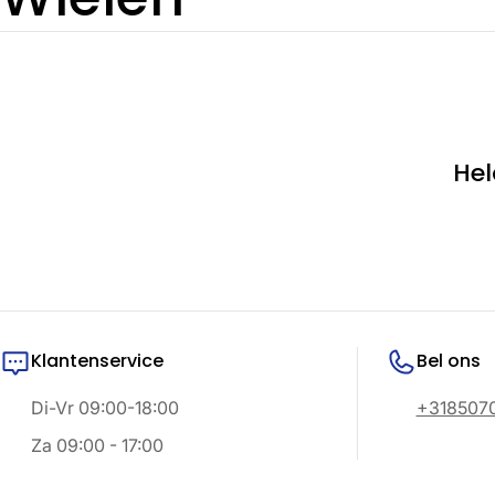
e
r
Hel
z
a
m
Klantenservice
Bel ons
e
Di-Vr 09:00-18:00
+318507
l
Za 09:00 - 17:00