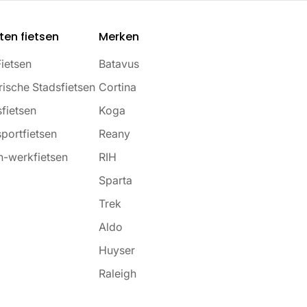
ten fietsen
Merken
Fietsen
Batavus
rische Stadsfietsen
Cortina
fietsen
Koga
portfietsen
Reany
-werkfietsen
RIH
Sparta
Trek
Aldo
Huyser
Raleigh