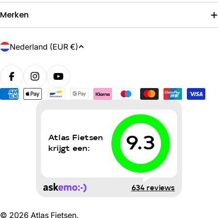
Merken
L
Nederland (EUR €)
a
n
d
/
Betaalmethoden
r
e
g
i
o
© 2026
Atlas Fietsen
.