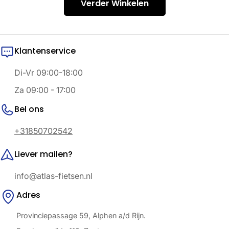
a
Verder Winkelen
m
e
Klantenservice
l
Di-Vr 09:00-18:00
i
Za 09:00 - 17:00
n
Bel ons
g
+31850702542
:
Liever mailen?
info@atlas-fietsen.nl
Adres
Provinciepassage 59, Alphen a/d Rijn.