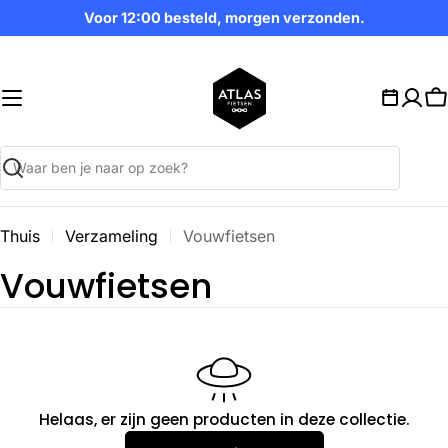
Ga
Voor 12:00 besteld, morgen verzonden.
naar
inhoud
W
Zoekopdracht
Thuis
Verzameling
Vouwfietsen
V
Vouwfietsen
e
r
z
Helaas, er zijn geen producten in deze collectie.