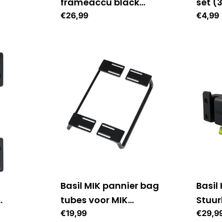
frameaccu black
set (
Bosch lime
Normale
€26,99
Norma
€4,99
prijs
prijs
Basil MIK pannier bag
Basil
tubes voor MIK
Stuur
carrierplate 2 stuk
Normale
€19,99
verst
Norma
€29,9