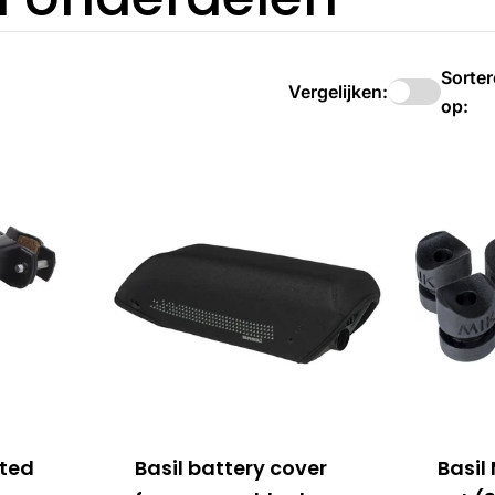
Sorte
Vergelijken:
op:
nted
Basil battery cover
Basil