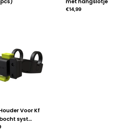
3pcs)
met hangslotje
le
Normale
€14,99
prijs
 Houder Voor Kf
bocht syst
elbaar
le
9