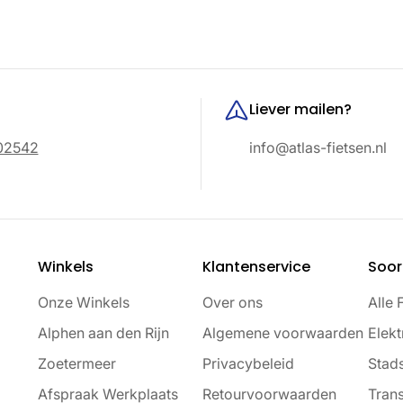
prijs
prijs
Liever mailen?
02542
info@atlas-fietsen.nl
Winkels
Klantenservice
Soor
Onze Winkels
Over ons
Alle 
Alphen aan den Rijn
Algemene voorwaarden
Elekt
Zoetermeer
Privacybeleid
Stads
Afspraak Werkplaats
Retourvoorwaarden
Trans