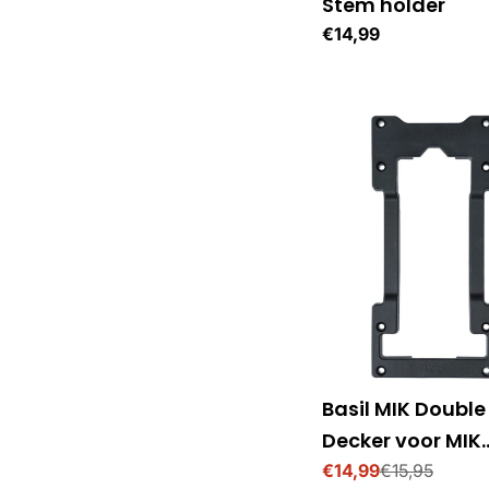
Stem holder
i
Normale
€14,99
prijs
n
g
:
Basil MIK Double
Decker voor MIK
adapterplaat
€14,99
€15,95
Verkoopprijs
Normale