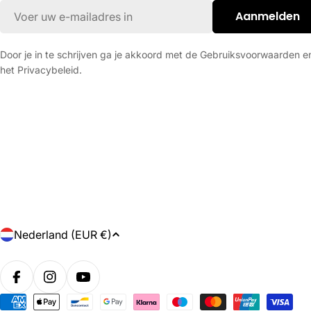
E-
Aanmelden
mail
Door je in te schrijven ga je akkoord met de Gebruiksvoorwaarden e
het Privacybeleid.
L
Nederland (EUR €)
a
n
Betaalmethoden