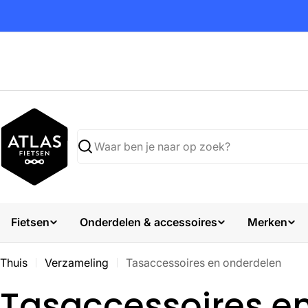
Ga
naar
inhoud
Zoekopdracht
Fietsen
Onderdelen & accessoires
Merken
Thuis
Verzameling
Tasaccessoires en onderdelen
V
Tasaccessoires e