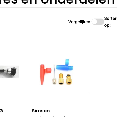
Sorte
Vergelijken:
op:
NG
Simson