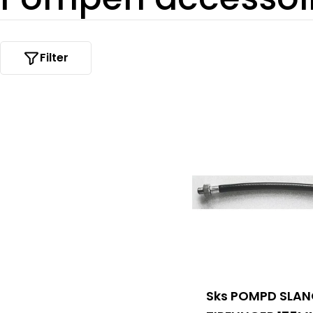
e
Filter
r
z
a
m
e
l
Sks POMPD SLA