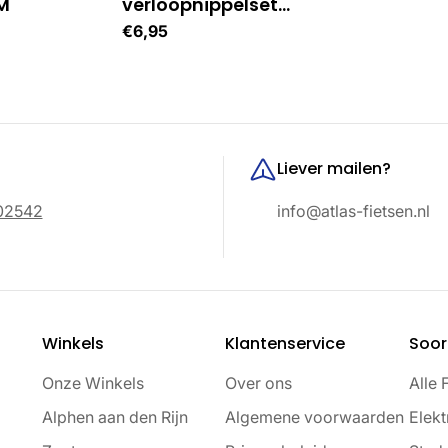
M
verloopnippelset
luchtbed en bal
Normale
€6,95
prijs
Liever mailen?
02542
info@atlas-fietsen.nl
Winkels
Klantenservice
Soor
Onze Winkels
Over ons
Alle 
Alphen aan den Rijn
Algemene voorwaarden
Elekt