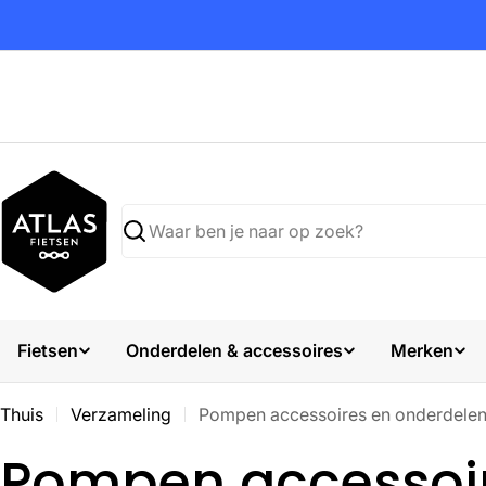
Ga
naar
inhoud
Zoekopdracht
Fietsen
Onderdelen & accessoires
Merken
Thuis
Verzameling
Pompen accessoires en onderdele
V
Pompen accessoir