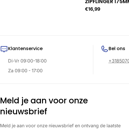
ZIPFLINGER 175M
i
Normale
€16,99
prijs
n
g
Klantenservice
Bel ons
:
Di-Vr 09:00-18:00
+318507
Za 09:00 - 17:00
Meld je aan voor onze
nieuwsbrief
Meld je aan voor onze nieuwsbrief en ontvang de laatste