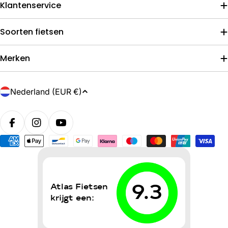
Klantenservice
Soorten fietsen
Merken
L
Nederland (EUR €)
a
n
d
/
Betaalmethoden
r
e
g
i
o