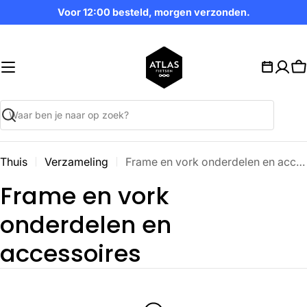
Ga
Voor 12:00 besteld, morgen verzonden.
naar
inhoud
W
Zoekopdracht
Thuis
Verzameling
Frame en vork onderdelen en accessoires
V
Frame en vork
e
onderdelen en
r
accessoires
z