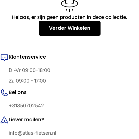
a
m
Helaas, er zijn geen producten in deze collectie.
e
Verder Winkelen
l
i
Klantenservice
n
Di-Vr 09:00-18:00
g
Za 09:00 - 17:00
:
Bel ons
+31850702542
Liever mailen?
info@atlas-fietsen.nl