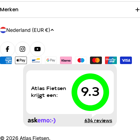
Merken
L
Nederland (EUR €)
a
n
d
/
Betaalmethoden
r
e
g
i
o
© 2026
Atlas Fietsen
.