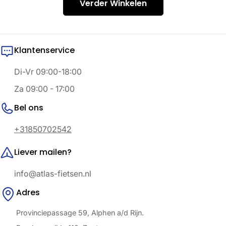
a
Verder Winkelen
m
e
Klantenservice
l
Di-Vr 09:00-18:00
i
Za 09:00 - 17:00
n
Bel ons
g
+31850702542
:
Liever mailen?
info@atlas-fietsen.nl
Adres
Provinciepassage 59, Alphen a/d Rijn.