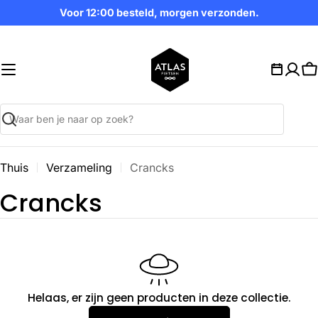
Ga
Voor 12:00 besteld, morgen verzonden.
naar
inhoud
W
Zoekopdracht
Thuis
Verzameling
Crancks
V
Crancks
e
r
z
Helaas, er zijn geen producten in deze collectie.