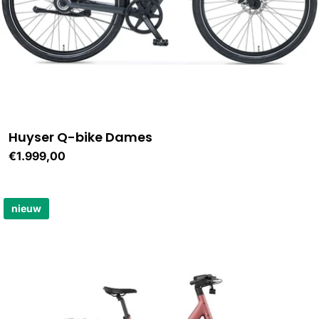
Huyser Q-bike Dames
Normale
€1.999,00
prijs
nieuw