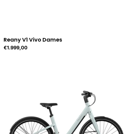
Reany V1 Vivo Dames
Normale
€1.999,00
prijs