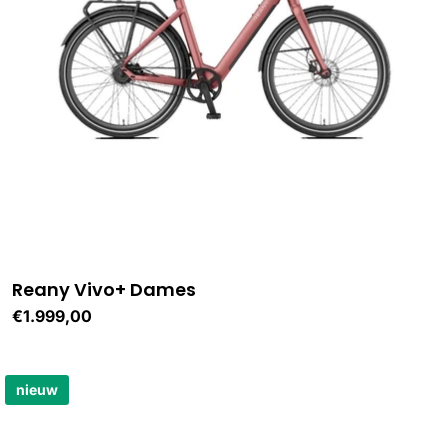
Reany Vivo+ Dames
Normale
€1.999,00
prijs
nieuw