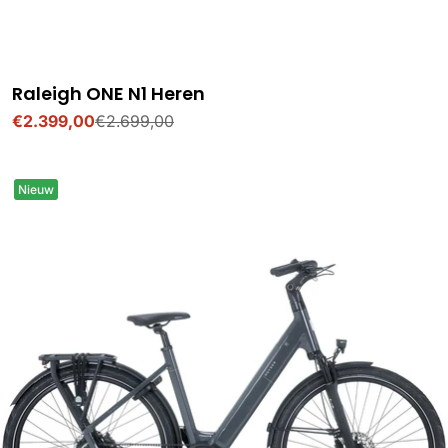
Raleigh ONE N1 Heren
€2.399,00
€2.699,00
Verkoopprijs
Normale
prijs
Nieuw