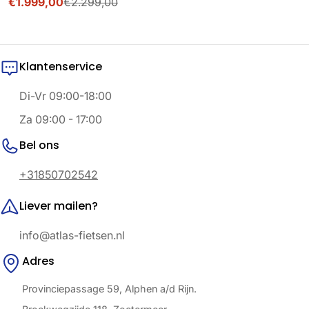
€1.999,00
€2.299,00
Verkoopprijs
Normale
prijs
Klantenservice
Di-Vr 09:00-18:00
Za 09:00 - 17:00
Bel ons
+31850702542
Liever mailen?
info@atlas-fietsen.nl
Adres
Provinciepassage 59, Alphen a/d Rijn.