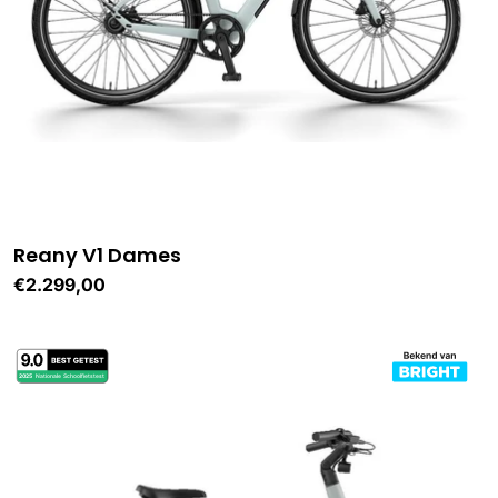
Reany V1 Dames
Normale
€2.299,00
prijs