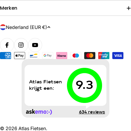
Merken
L
Nederland (EUR €)
a
n
d
/
Betaalmethoden
r
e
g
i
o
© 2026
Atlas Fietsen
.