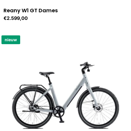
Reany W1 GT Dames
Normale
€2.599,00
prijs
nieuw