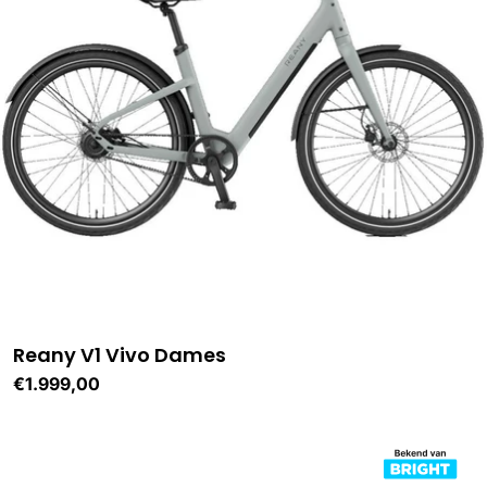
Reany V1 Vivo Dames
Normale
€1.999,00
prijs