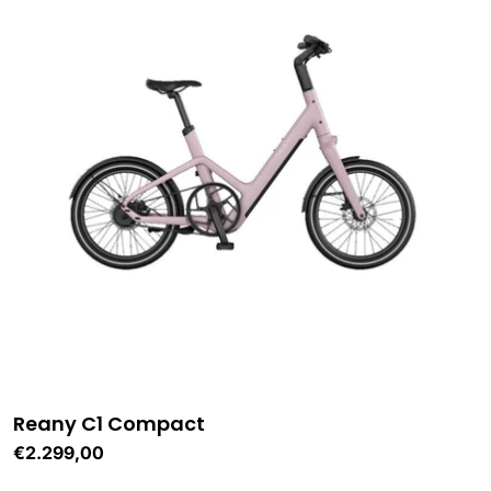
Reany C1 Compact
Normale
€2.299,00
prijs