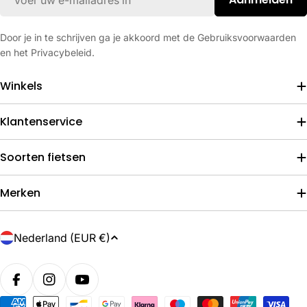
mail
Door je in te schrijven ga je akkoord met de Gebruiksvoorwaarden
en het Privacybeleid.
Winkels
Klantenservice
Soorten fietsen
Merken
L
Nederland (EUR €)
a
n
d
Betaalmethoden