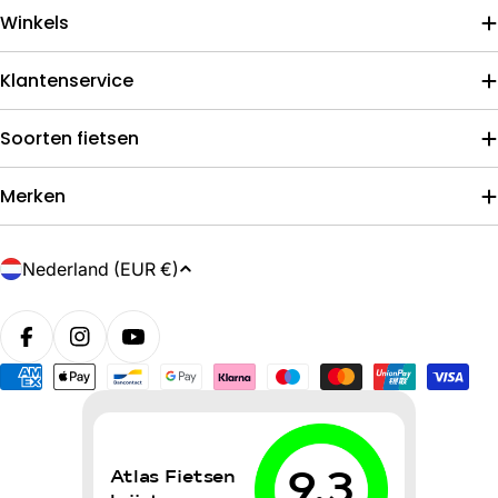
Winkels
Klantenservice
Soorten fietsen
Merken
L
Nederland (EUR €)
a
n
d
/
Betaalmethoden
r
e
g
i