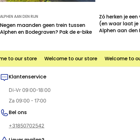
Zó herken je een
ALPHEN AAN DEN RIJN
(en waar laat je
Negen maanden geen trein tussen
Alphen aan den R
Alphen en Bodegraven? Pak de e-bike
 to our store
Welcome to our store
Welcome to our
Klantenservice
Di-Vr 09:00-18:00
Za 09:00 - 17:00
Bel ons
+31850702542
Liever mailen?