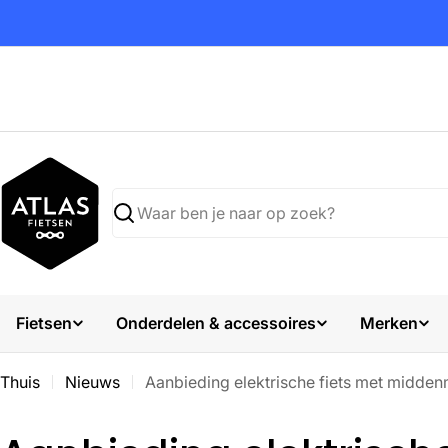
Ga
naar
inhoud
Zoekopdracht
Fietsen
Onderdelen & accessoires
Merken
Thuis
Nieuws
Aanbieding elektrische fiets met midde