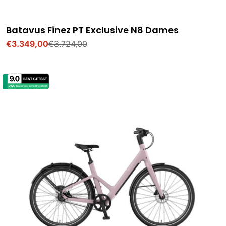
Batavus Finez PT Exclusive N8 Dames
€3.349,00
€3.724,00
Verkoopprijs
Normale
prijs
nieuw