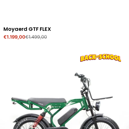
Moyaerd GTF FLEX
€1.199,00
€1.499,00
Verkoopprijs
Normale
prijs