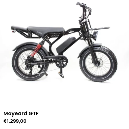
Moyeard GTF
Normale
€1.299,00
prijs