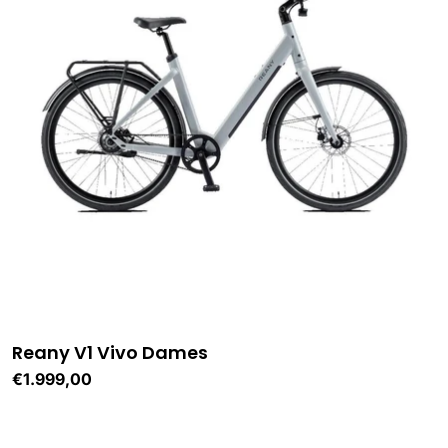
Reany V1 Vivo Dames
Normale
€1.999,00
prijs