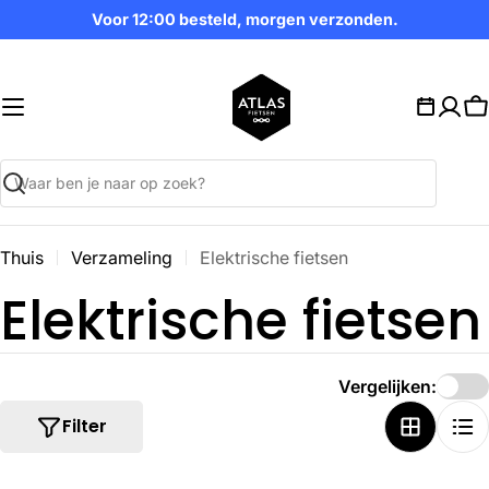
Ga
Voor 12:00 besteld, morgen verzonden.
naar
inhoud
W
Zoekopdracht
Thuis
Verzameling
Elektrische fietsen
V
Elektrische fietsen
e
Vergelijken:
r
Filter