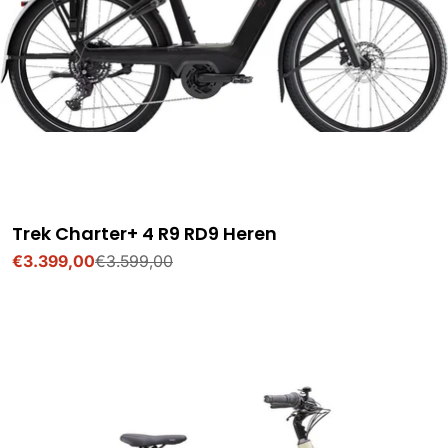
Trek Charter+ 4 R9 RD9 Heren
€3.399,00
€3.599,00
Verkoopprijs
Normale
prijs