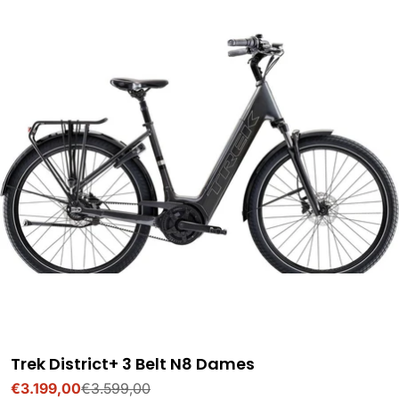
Trek District+ 3 Belt N8 Dames
€3.199,00
€3.599,00
Verkoopprijs
Normale