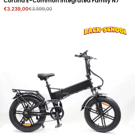
Cortina E-Common Integrated Family N7
€3.239,00
€3.599,00
Verkoopprijs
Normale
prijs