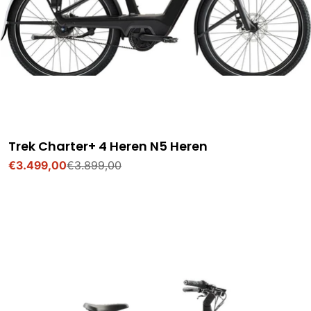
Trek Charter+ 4 Heren N5 Heren
€3.499,00
€3.899,00
Verkoopprijs
Normale
prijs