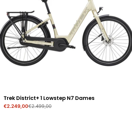
Trek District+ 1 Lowstep N7 Dames
€2.249,00
€2.499,00
Verkoopprijs
Normale
prijs