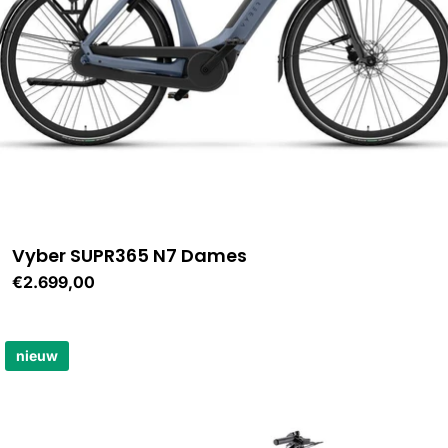
Vyber SUPR365 N7 Dames
Normale
€2.699,00
prijs
nieuw