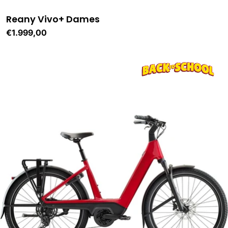
:
Reany Vivo+ Dames
Normale
€1.999,00
prijs