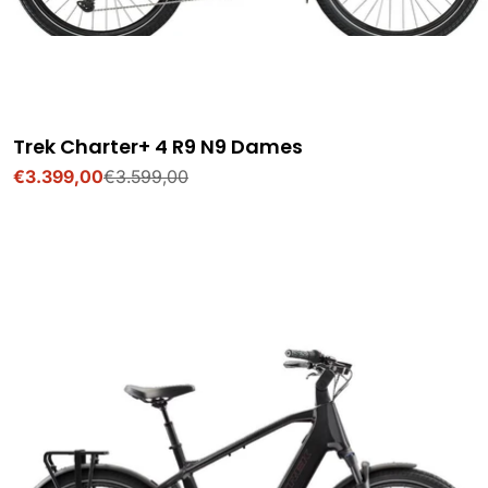
Trek Charter+ 4 R9 N9 Dames
€3.399,00
€3.599,00
Verkoopprijs
Normale
prijs