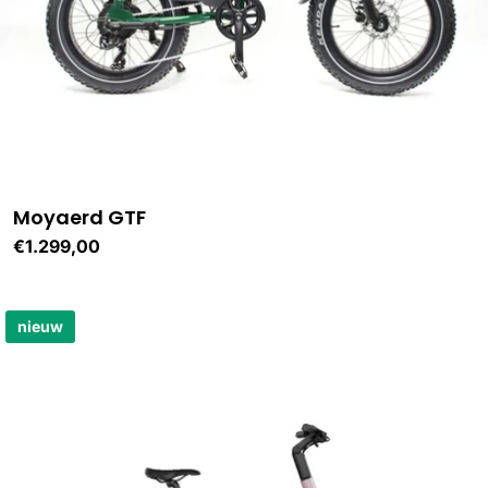
Moyaerd GTF
Normale
€1.299,00
prijs
nieuw