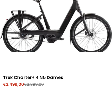
Trek Charter+ 4 N5 Dames
€3.499,00
€3.899,00
Verkoopprijs
Normale
prijs