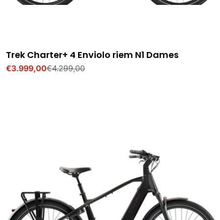
Trek Charter+ 4 Enviolo riem N1 Dames
€3.999,00
€4.299,00
Verkoopprijs
Normale
prijs