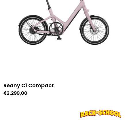
Reany C1 Compact
Normale
€2.299,00
prijs