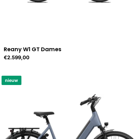
Reany W1 GT Dames
Normale
€2.599,00
prijs
nieuw